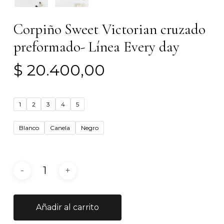
Corpiño Sweet Victorian cruzado
preformado- Línea Every day
$
20.400,00
1
2
3
4
5
Blanco
Canela
Negro
Añadir al carrito