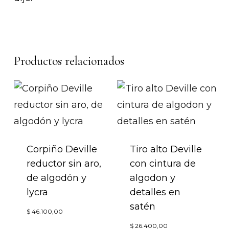
Productos relacionados
Corpiño Deville
Tiro alto Deville
reductor sin aro,
con cintura de
de algodón y
algodon y
lycra
detalles en
satén
Este
$
46.100,00
Este
producto
$
26.400,00