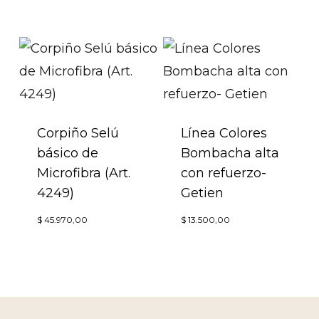
produc
tiene
tiene
múltiples
múltip
variantes.
variant
Las
Las
opciones
opcion
Corpiño Selú
se
Línea Colores
básico de
Bombacha alta
se
pueden
Microfibra (Art.
con refuerzo-
puede
elegir
4249)
Getien
elegir
en
Este
Este
en
$
45.970,00
$
13.500,00
la
producto
produc
la
página
tiene
tiene
página
de
múltiples
múltip
de
producto
variantes.
variant
produc