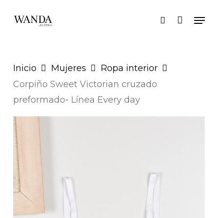
Skip
Men
search
to
main
content
Inicio
Mujeres
Ropa interior
Corpiño Sweet Victorian cruzado
preformado- Línea Every day