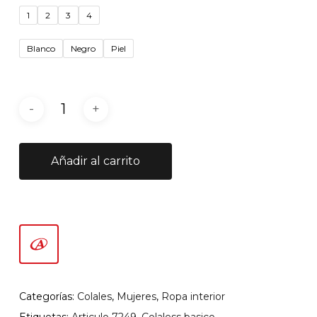
1
2
3
4
Blanco
Negro
Piel
Añadir al carrito
Categorías:
Colales
,
Mujeres
,
Ropa interior
Etiquetas:
Articulo 7249
,
Colaless basico