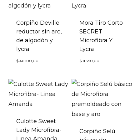
Corpiño Deville
Mora Tiro Corto
reductor sin aro,
SECRET
de algodón y
Microfibra Y
lycra
Lycra
Este
Este
$
46.100,00
$
11.350,00
producto
produc
tiene
tiene
múltiples
múltip
variantes.
variant
Las
Las
opciones
opcion
Culotte Sweet
Lady Microfibra-
se
se
Corpiño Selú
Linea Amanda
pueden
básico de
puede