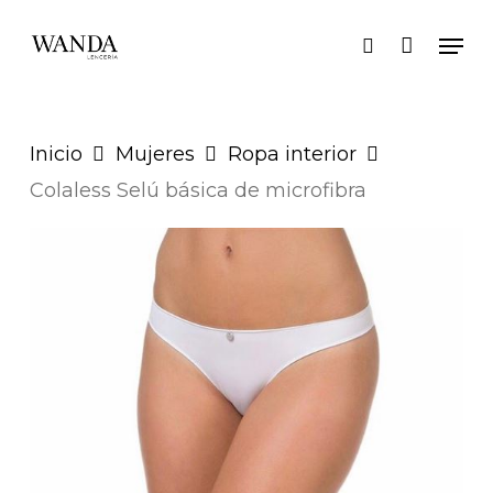
Skip
Men
search
to
main
content
Inicio
Mujeres
Ropa interior
Colaless Selú básica de microfibra