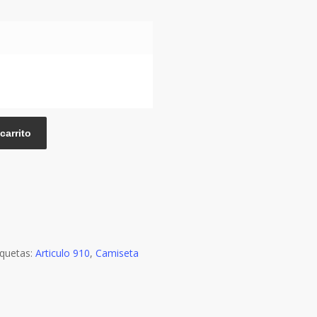
carrito
iquetas:
Articulo 910
,
Camiseta