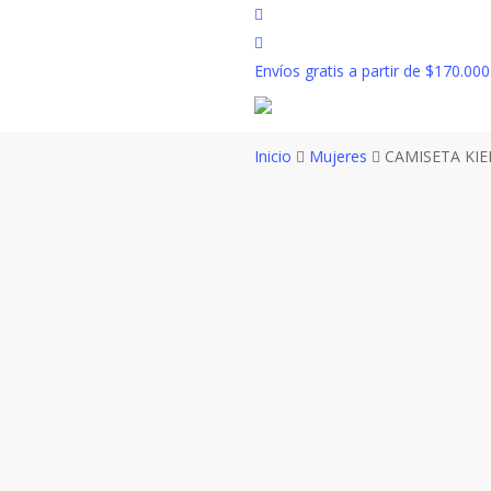
Skip
facebook
to
instagram
main
Envíos gratis a partir de $170.000
content
Inicio
Mujeres
CAMISETA KI