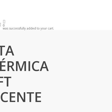
search
0
was successfully added to your cart.
TA
TÉRMICA
FT
CENTE