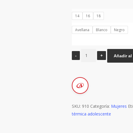
14
16
18
Avellana
Blanco
Negro
CAMISETA
Añadir al 
KIERO
TÉRMICA
POLISOFT
ADOLESCENTE
cantidad
SKU:
910
Categoría:
Mujeres
Et
térmica adolescente