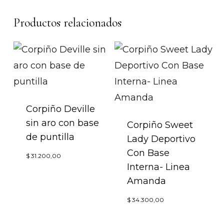
Productos relacionados
Corpiño Deville
sin aro con base
Corpiño Sweet
de puntilla
Lady Deportivo
Con Base
Este
$
31.200,00
Interna- Linea
producto
Amanda
tiene
Este
$
34.300,00
múltiples
produc
variantes.