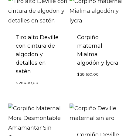
opciones
Las
se
opcion
pueden
se
elegir
puede
Tiro alto Deville
Corpiño
en
elegir
con cintura de
maternal
la
en
algodon y
Mialma
página
la
detalles en
algodón y lycra
de
página
satén
Este
$
28.650,00
producto
de
Este
produc
$
26.400,00
produc
producto
tiene
tiene
múltip
múltiples
variant
variantes.
Las
Las
opcion
Corpiño Deville