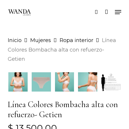
Skip
Men
search
to
main
content
Inicio
Mujeres
Ropa interior
Línea
Colores Bombacha alta con refuerzo-
Getien
Línea Colores Bombacha alta con
refuerzo- Getien
$
13.500,00