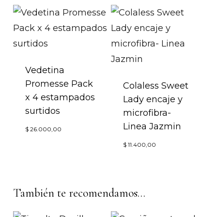
tiene
Las
múltip
opciones
variant
se
Las
pueden
opcion
Vedetina
elegir
Promesse Pack
se
Colaless Sweet
en
x 4 estampados
Lady encaje y
puede
la
surtidos
microfibra-
elegir
página
Linea Jazmin
Este
en
$
26.000,00
de
producto
Este
la
$
11.400,00
producto
tiene
produc
página
múltiples
tiene
de
variantes.
múltip
También te recomendamos…
produc
Las
variant