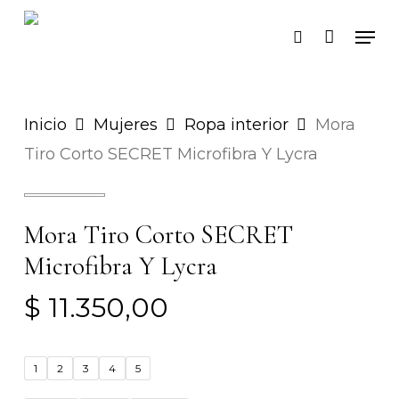
Skip
Men
search
to
Close
main
Men
content
Inicio
Mujeres
Ropa interior
Mora
Tiro Corto SECRET Microfibra Y Lycra
Mora Tiro Corto SECRET
Microfibra Y Lycra
$
11.350,00
1
2
3
4
5