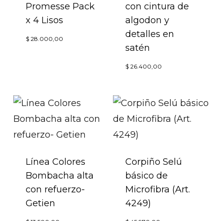
Promesse Pack
con cintura de
x 4 Lisos
algodon y
detalles en
Este
$
28.000,00
satén
producto
Este
$
26.400,00
tiene
produc
múltiples
tiene
variantes.
múltip
Las
variant
opciones
Las
se
opcion
Línea Colores
Corpiño Selú
pueden
Bombacha alta
básico de
se
elegir
con refuerzo-
Microfibra (Art.
puede
en
Getien
4249)
elegir
la
Este
Este