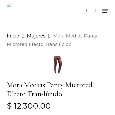
Skip
Men
search
to
main
content
Inicio
Mujeres
Mora Medias Panty
Microred Efecto Translúcido
Mora Medias Panty Microred
Efecto Translúcido
$
12.300,00