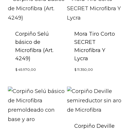
Corpiño Selú
Mora Tiro Corto
básico de
SECRET
Microfibra (Art.
Microfibra Y
4249)
Lycra
Este
Este
$
45.970,00
$
11.350,00
producto
produc
tiene
tiene
múltiples
múltip
variantes.
variant
Las
Las
opciones
opcion
Corpiño Deville