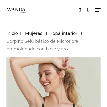
Skip
Men
search
to
main
content
Inicio
Mujeres
Ropa interior
Corpiño Selú básico de Microfibra
premoldeado con base y aro