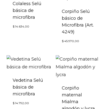
Colaless Selú
básica de
Corpiño Selú
microfibra
básico de
Microfibra (Art.
Este
$
14.634,00
4249)
producto
Este
tiene
$
45.970,00
produc
múltiples
tiene
variantes.
múltip
Las
variant
opciones
Las
Vedetina Selú
se
básica de
opcion
pueden
Corpiño
microfibra
maternal
se
elegir
Mialma
Este
puede
en
$
14.792,00
algodón y lycra