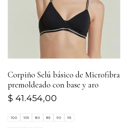
Corpiño Selú básico de Microfibra
premoldeado con base y aro
$
41.454,00
100
105
80
85
90
95